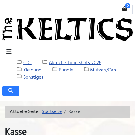
0
CDs
Aktuelle Tour-Shirts 2026
Kleidung
Bundle
Mützen/Cap
Sonstiges
Aktuelle Seite:
Startseite
Kasse
Kasse